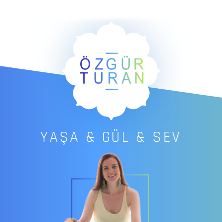
YAŞA & GÜL & SEV