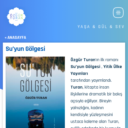
YAŞA & GÜL & SEV
« ANASAYFA
Su’yun Gölgesi
Özgür Turan
’ın ilk romanı
Su’yun Gölgesi
,
Yitik Ülke
Yayınları
tarafından yayımlandı.
Turan
, kitapta insan
ilişkilerine dramatik bir bakış
açısıyla eğiliyor. Bireyin
yalnızlığını, kadının
kendisiyle yüzleşmesini
ustaca kaleme alan Turan,