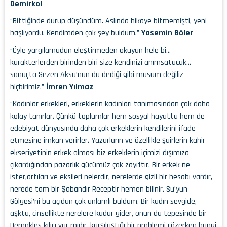
Demirkol
“Bittiğinde durup düşündüm. Aslında hikaye bitmemişti, yeni
başlıyordu. Kendimden çok şey buldum.”
Yasemin Böler
“Öyle yargılamadan eleştirmeden okuyun hele bi…
karakterlerden birinden biri size kendinizi anımsatacak…
sonuçta Sezen Aksu’nun da dediği gibi masum değiliz
hiçbirimiz.”
İmren Yılmaz
“Kadınlar erkekleri, erkeklerin kadınları tanımasından çok daha
kolay tanırlar. Çünkü toplumlar hem sosyal hayatta hem de
edebiyat dünyasında daha çok erkeklerin kendilerini ifade
etmesine imkan verirler. Yazarların ve özellikle şairlerin kahir
ekseriyetinin erkek olması biz erkeklerin içimizi dışımıza
çıkardığından pazarlık gücümüz çok zayıftır. Bir erkek ne
ister,artıları ve eksileri nelerdir, nerelerde gizli bir hesabı vardır,
nerede tam bir Şabandır Receptir hemen bilinir. Su’yun
Gölgesi’ni bu açıdan çok anlamlı buldum. Bir kadın sevgide,
aşkta, cinsellikte nerelere kadar gider, onun da tepesinde bir
Demokles kılıcı var mıdır, karşılaştığı bir problemi çözerken hangi