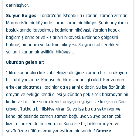
derinleşiyor.
Su’yun Gölgesi
, Londra’dan İstanbul’a uzanan, zaman zaman
Marmaris’in bir köyünde sarpa saran bir hikâye. Şehir hayatının
boşluklarında kaybolmuş kadınların hikâyesi. Yaraları kabuk
bağlamış anneler ve kızlarının hikâyesi. Birbirinde gölgesini
bulmuş bir adam ve kadının hikâyesi. Su gibi akabilecekken
yolları tıkanan bir evliliğin hikâyesi…
Okurdan gelenler;
“Dili o kadar akıcı ki kitabı elinize aldığınız zaman hızlıca okuyup
bitirebiliyorsunuz. Konusu da bir o kadar ilgi çekici. Her zaman
erkekler aldatmaz, kadınlar da eşlerini aldatir. Su ise özgürlük
arayan ve evliliğe kendi ailesi yüzünden pek sıcak bakmayan bir
kadın ve bir süre sonra kendi arayışına giriyor ve karşısına Can
çıkıyor. Tutkulu bir ilişkiye giren Su’ya ise bu da yetmiyor ve
kendi gölgesinde zaman zaman boğuluyor. Su’ya bazen çok
kızdım, bazen de hak verdim. Sonu ise hiç beklenmeyen ve
yüzünüzde gülümseme yerleştiren bir sondu.”
Gamze