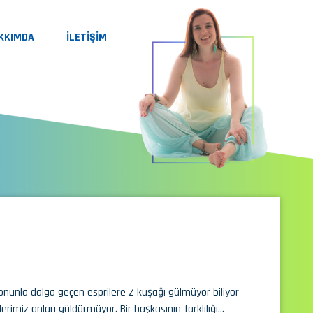
KKIMDA
İLETİŞİM
onunla dalga geçen esprilere Z kuşağı gülmüyor biliyor
iz onları güldürmüyor. Bir başkasının farklılığı…