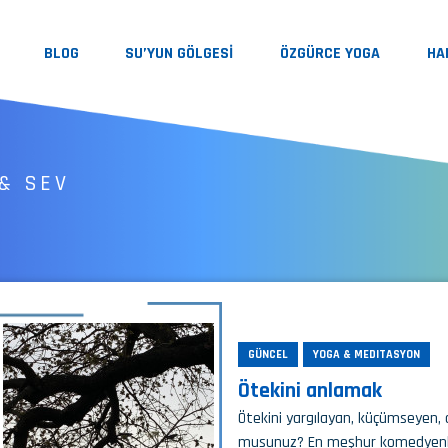
BLOG
SU’YUN GÖLGESİ
ÖZGÜRCE YOGA
HA
& SEV
GÜNCEL
YOGA & MEDITASYON
Ötekini anlamak
Ötekini yargılayan, küçümseyen, 
musunuz? En meşhur komedyenlerim