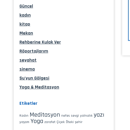
Güncel
kadın
kitap
Mekan
Rehberine Kulak Ver
Röportajlarım
seyahat
sinema
Su'yun Gölgesi
Yoga & Meditasyon
Etiketler
Meditasyon
yazı
Kadın
nefes
sevgi
yalnızlık
Yoga
yaşam
zarafet
Çiçek
Öteki
şehir