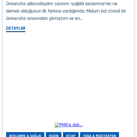
Üniversite yıllarındaydım sanırım ‘sağlıklı beslenme’nin ne
demek olduğunun ilk farkına vardığımda. Malum bol stresli bir
üniversite sınavından çıkmıştım ve en…
DETAYLAR
BESLENME & SAĞLIK
KADIN
KITAP
YOGA & MEDITASYON