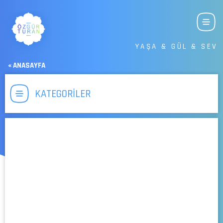
YAŞA & GÜL & SEV
« ANASAYFA
KATEGORİLER