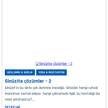
BESLENME & SAĞLIK
YOGA & MEDITASYON
Sinüzite çözümler – 2
Sinüzit’in bu defa çok derinine ineceğiz. Sinüsler hangi ruhsal
inancımızı temsil ediyor, hangi çakramızla ilgili, bu hastalığı biz
nasıl yaratıyoruz?…
DETAYLAR