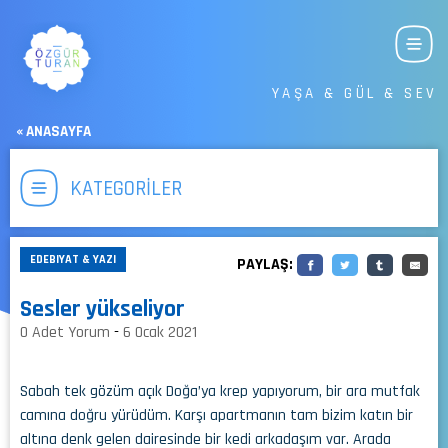
YAŞA & GÜL & SEV
« ANASAYFA
KATEGORİLER
EDEBIYAT & YAZI
PAYLAŞ:
Sesler yükseliyor
0 Adet Yorum
-
6 Ocak 2021
Sabah tek gözüm açık Doğa’ya krep yapıyorum, bir ara mutfak
camına doğru yürüdüm. Karşı apartmanın tam bizim katın bir
altına denk gelen dairesinde bir kedi arkadaşım var. Arada