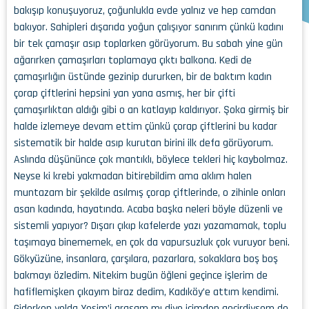
bakışıp konuşuyoruz, çoğunlukla evde yalnız ve hep camdan
bakıyor. Sahipleri dışarıda yoğun çalışıyor sanırım çünkü kadını
bir tek çamaşır asıp toplarken görüyorum. Bu sabah yine gün
ağarırken çamaşırları toplamaya çıktı balkona. Kedi de
çamaşırlığın üstünde gezinip dururken, bir de baktım kadın
çorap çiftlerini hepsini yan yana asmış, her bir çifti
çamaşırlıktan aldığı gibi o an katlayıp kaldırıyor. Şoka girmiş bir
halde izlemeye devam ettim çünkü çorap çiftlerini bu kadar
sistematik bir halde asıp kurutan birini ilk defa görüyorum.
Aslında düşününce çok mantıklı, böylece tekleri hiç kaybolmaz.
Neyse ki krebi yakmadan bitirebildim ama aklım halen
muntazam bir şekilde asılmış çorap çiftlerinde, o zihinle onları
asan kadında, hayatında. Acaba başka neleri böyle düzenli ve
sistemli yapıyor? Dışarı çıkıp kafelerde yazı yazamamak, toplu
taşımaya binememek, en çok da vapursuzluk çok vuruyor beni.
Gökyüzüne, insanlara, çarşılara, pazarlara, sokaklara boş boş
bakmayı özledim. Nitekim bugün öğleni geçince işlerim de
hafiflemişken çıkayım biraz dedim, Kadıköy’e attım kendimi.
Giderken yolda Yeşim’i arasam mı diye içimden geçirdiysem de