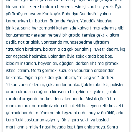
bir sonraki sefere bıraktım hemen kesin işi vardır diyerek. Öyle
yürümüşüm evden Kadıköy’e. Bahariye Caddesi’ni yukarı
tırmanırken bir baktım önümde Yeşim. Yürüdük Moda’ya
birlikte, sanki her zamanki kafemizde kahvaltımızı edermiş gibi
konuşmamız gereken herşeyi bir çırpıda temize çektik, altını
çizdik, notlar aldık. Sonrasında muhasebecime uğradım
faturaları bıraktım, baktım o da çok bunalmış. “Evet” dedim, kış
zor geçecek hepimize. Dolandım öyle sokaklarda boş boş,
izledim insanları, hayvanları, ağaçları, derken rıhtıma gitmek
istedi canım. Martı görmek, süzülen vapurların arkasından
bakmak… Yığınla polis doluydu rıhtım, “miting var” dediler.
“Olsun varsın” dedim, çöktüm bir banka. Çok kalabalıktı, polisler
orada olmasına rağmen kimsenin bir çekincesi yoktu, çoluk
çocuk oturuyordu herkes deniz kenarında. Alıştık çünkü bu
manzaralara, normalimiz oldu eli tüfekli bekleyen çelik kuvveti
görmek her daim. Yanıma bir teyze oturdu, beyaz önlüklü, arka
taraftaki tostçunun eşiymiş. Bir sigara yaktı ve başladı
martıların simitleri nasıl havada kaptığını anlatmaya. Sonra