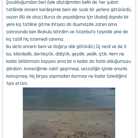
Çocukluğumdan beri öyle alıştığımdan belki de, her şubat
tatilinde annem kardeşimle beni alır sıcak bir yerlere götürürdü,
sezon ölü de olsa:) Bursa da yaşadığımız için Uludağ dışında bir
yere kış tatiline gitme ihtiyacı da duymazdık zaten ama
sonrasında ben ilkokulu bitirdim ve İstanbul’a taşındık yine de
kış tatili hiç istemedi canımız.
Bu defa annem beni ve Doğa’yı aldı götürdü:) Üç nesil ve de 3
kız, kikirdedik, dertleştik, didiştik, gezdik, yedik, içtik. Hem ne
kadar birbirimizin kopyası ama bir o kadar da farklı olduğumuzu
gördüm. Anneciğimle vakit geçirmeyi, sessizliğin içinde onunla
konuşmayı, hiç birşey yapmadan durmayı ne kadar özlediğimi
fark ettim.