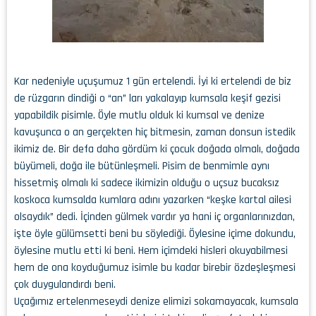
Kar nedeniyle uçuşumuz 1 gün ertelendi. İyi ki ertelendi de biz
de rüzgarın dindiği o “an” ları yakalayıp kumsala keşif gezisi
yapabildik pisimle. Öyle mutlu olduk ki kumsal ve denize
kavuşunca o an gerçekten hiç bitmesin, zaman donsun istedik
ikimiz de. Bir defa daha gördüm ki çocuk doğada olmalı, doğada
büyümeli, doğa ile bütünleşmeli. Pisim de benmimle aynı
hissetmiş olmalı ki sadece ikimizin olduğu o uçsuz bucaksız
koskoca kumsalda kumlara adını yazarken “keşke kartal ailesi
olsaydık” dedi. İçinden gülmek vardır ya hani iç organlarınızdan,
işte öyle gülümsetti beni bu söylediği. Öylesine içime dokundu,
öylesine mutlu etti ki beni. Hem içimdeki hisleri okuyabilmesi
hem de ona koyduğumuz isimle bu kadar birebir özdeşleşmesi
çok duygulandırdı beni.
Uçağımız ertelenmeseydi denize elimizi sokamayacak, kumsala