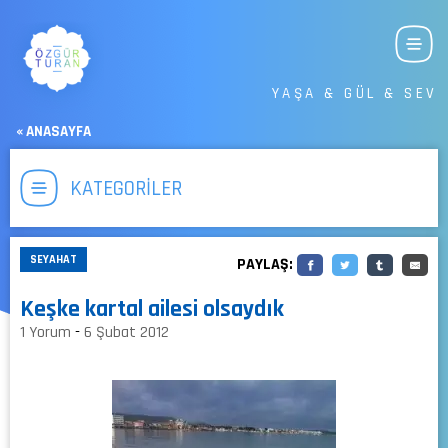
YAŞA & GÜL & SEV
« ANASAYFA
KATEGORİLER
SEYAHAT
PAYLAŞ:
Keşke kartal ailesi olsaydık
1 Yorum
-
6 Şubat 2012