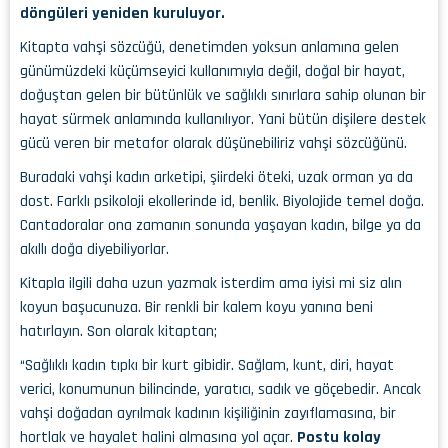
döngüleri yeniden kuruluyor.
Kitapta vahşi sözcüğü, denetimden yoksun anlamına gelen
günümüzdeki küçümseyici kullanımıyla değil, doğal bir hayat,
doğuştan gelen bir bütünlük ve sağlıklı sınırlara sahip olunan bir
hayat sürmek anlamında kullanılıyor. Yani bütün dişilere destek
gücü veren bir metafor olarak düşünebiliriz vahşi sözcüğünü.
Buradaki vahşi kadın arketipi, şiirdeki öteki, uzak orman ya da
dost. Farklı psikoloji ekollerinde id, benlik. Biyolojide temel doğa.
Cantadoralar ona zamanın sonunda yaşayan kadın, bilge ya da
akıllı doğa diyebiliyorlar.
Kitapla ilgili daha uzun yazmak isterdim ama iyisi mi siz alın
koyun başucunuza. Bir renkli bir kalem koyu yanına beni
hatırlayın. Son olarak kitaptan;
“Sağlıklı kadın tıpkı bir kurt gibidir. Sağlam, kunt, diri, hayat
verici, konumunun bilincinde, yaratıcı, sadık ve göçebedir. Ancak
vahşi doğadan ayrılmak kadının kişiliğinin zayıflamasına, bir
hortlak ve hayalet halini almasına yol açar.
Postu kolay