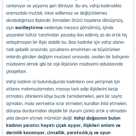
canlanıyor ve yaşama geri dönüyor. Bu anı, vahşi kadınsılıkla
aramızdaki mutlak, inkar edilemez ve değiştirilemez
akrabalığımıza ilişkindir; ihmalden ötürü hayalete dönüşmüş,
aşırı
evcilleştirme
nedeniyle mezara gömülmüş, içinde
yaşanılan kültür tarafından yasadışı ilan edilmiş ya da artık hiç
anlaşılmayan bir ilişki olabilir bu. Bazı kadınlar için vahşi olanın
tadı gebelik sırasında, çocuklarını emzirirken ve büyütürken
onlarda görülen değişim mucizesi sırasında, sevilen bir bahçenin
müdavimi olmak gibi bir aşk ilişkisinin müdavimi olduklarında
çıkageliyor.
Vahşi kadının izi bulunduğunda kadınların ona yetişmek için
atlarını mahmuzlamaları, masayı terk edip ilişkilerini kesip
atmaları, zihinlerini köşe bucak temizlemeleri, yeni bir sayfa
açmaları, mola vermekte ısrar etmeleri, kuralları ihlal etmeleri,
dünyayı durdurmaları alışıldık bir durum çünkü artık o olmadan
yola devam etmek mümkün değil.
Vahşi doğasının bulan
kadının yaratıcı hayatı çiçek açıyor, ilişkileri anlam ve
derinlik kazanıyor, cinsellik, yaratıcılık,iş ve oyun