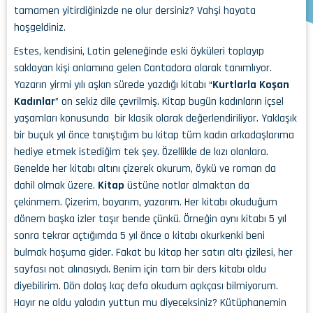
tamamen yitirdiğinizde ne olur dersiniz? Vahşi hayata
hoşgeldiniz.
Estes, kendisini, Latin geleneğinde eski öyküleri toplayıp
saklayan kişi anlamına gelen Cantadora olarak tanımlıyor.
Yazarın yirmi yılı aşkın sürede yazdığı kitabı “
Kurtlarla Koşan
Kadınlar
” on sekiz dile çevrilmiş. Kitap bugün kadınların içsel
yaşamları konusunda bir klasik olarak değerlendiriliyor. Yaklaşık
bir buçuk yıl önce tanıştığım bu kitap tüm kadın arkadaşlarıma
hediye etmek istediğim tek şey. Özellikle de kızı olanlara.
Genelde her kitabı altını çizerek okurum, öykü ve roman da
dahil olmak üzere.
Kitap
üstüne notlar almaktan da
çekinmem. Çizerim, boyarım, yazarım. Her kitabı okuduğum
dönem başka izler taşır bende çünkü. Örneğin aynı kitabı 5 yıl
sonra tekrar açtığımda 5 yıl önce o kitabı okurkenki beni
bulmak hoşuma gider. Fakat bu kitap her satırı altı çizilesi, her
sayfası not alınasıydı. Benim için tam bir ders kitabı oldu
diyebilirim. Dön dolaş kaç defa okudum açıkçası bilmiyorum.
Hayır ne oldu yaladın yuttun mu diyeceksiniz? Kütüphanemin