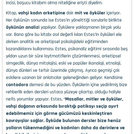
incisi, başucu kitabım olma niteliğine erişti diyelim.
Kitap,
vahşi kadın arketipine
dair
mit ve öyküler
içeriyor.
Her öykünün sonunda ise Estes’in yönelttiği sorularla birlikte
öykünün analizi
yapılıyor. Öykülere yaklaşmanın birçok yolu
var. Bana göre bu kitabı asıl değerli kılan Estes’in öyküleri ele
alırken analitik ve arketipsel psikolojideki eğitiminden
kazandıklarını kullanması. Estes, psikanaliz eğitimi sırasında beş
yıldan uzun bir süre laytmotiflerin çözümlenmesi, arketipsel
simgecilik, dünya mitolojisi, eski ve popüler ikonoloji, etnoloji,
dünya dünleri ve tefsir üzerinde çalışmış. Ayrıca geçmişi çok
eskilere uzanan bir anlatıcılar geleneğinden geliyor. Kendisine
cantadora
demesi de bu yüzden. Öykülerin içine yedirilmiş bize
rehberlik eden dersleri ustaca yüzeye çıkartıp, olduğu haliyle
nefis yorumlar yapıyor. Estes, “
Masallar, mitler ve öyküler,
vahşi doğanın arkasında bıraktığı patikayı seçip ayırt
edebilmemiz için görme gücümüzü keskinleştiren
kavrayışlar sağlar. Öyküde bulunan dersler bize henüz
yolların tükenmediğini ve kadınları daha da derinlere ve