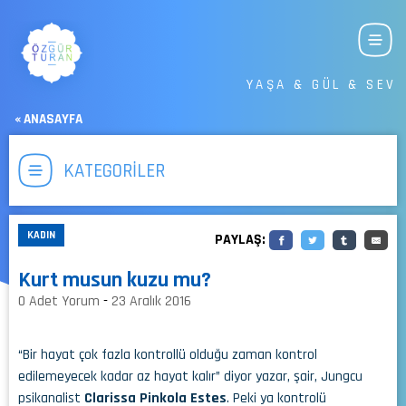
YAŞA & GÜL & SEV
« ANASAYFA
KATEGORİLER
KADIN
PAYLAŞ:
Kurt musun kuzu mu?
0 Adet Yorum
-
23 Aralık 2016
“Bir hayat çok fazla kontrollü olduğu zaman kontrol
edilemeyecek kadar az hayat kalır” diyor yazar, şair, Jungcu
psikanalist
Clarissa Pinkola Estes
. Peki ya kontrolü