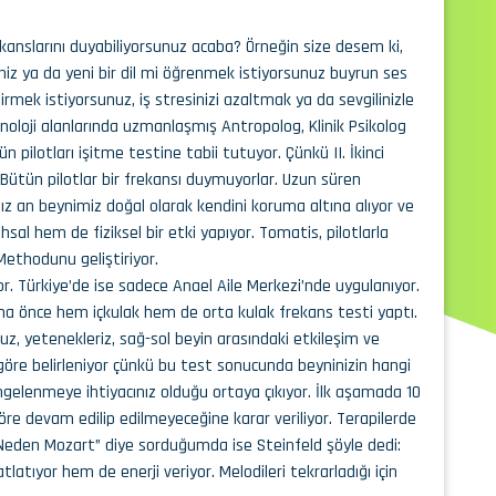
kanslarını duyabiliyorsunuz acaba? Örneğin size desem ki,
niz ya da yeni bir dil mi öğrenmek istiyorsunuz buyrun ses
tirmek istiyorsunuz, iş stresinizi azaltmak ya da sevgilinizle
noloji alanlarında uzmanlaşmış Antropolog, Klinik Psikolog
 pilotları işitme testine tabii tutuyor. Çünkü II. İkinci
Bütün pilotlar bir frekansı duymuyorlar. Uzun süren
ız an beynimiz doğal olarak kendini koruma altına alıyor ve
l hem de fiziksel bir etki yapıyor. Tomatis, pilotlarla
ethodunu geliştiriyor.
. Türkiye’de ise sadece Anael Aile Merkezi’nde uygulanıyor.
na önce hem içkulak hem de orta kulak frekans testi yaptı.
uz, yetenekleriz, sağ-sol beyin arasındaki etkileşim ve
te göre belirleniyor çünkü bu test sonucunda beyninizin hangi
 dengelenmeye ihtiyacınız olduğu ortaya çıkıyor. İlk aşamada 10
göre devam edilip edilmeyeceğine karar veriliyor. Terapilerde
“Neden Mozart” diye sorduğumda ise Steinfeld şöyle dedi:
tıyor hem de enerji veriyor. Melodileri tekrarladığı için