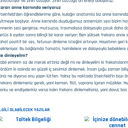
ahatlatıyor ve zihin susuyor. Zihin sustuğu an enerji doluyoruz.”
Kararı anne karnında veriyoruz
teinfeld’den öğrendiklerime göre, kulağın anatomisi biz anne karnınd
şitmeye başlıyor. Anne karnında duyduğumuz annemizin sesi bizim haya
nnenin sesi gerginse, mutsuzsa, travmalıysa dolayısıyla çocuk daha da 
etüs 6 aydan sonra bilinçli bir karar veriyor; Ben yüksek frekans an
ahat pozitif bir ses, fetusun dinleme isteğini artırıyor. Hayatının geri 
elirleniyor. Bu bağlamda Tomatis, hamilelere ve dolayısıyla bebeklere 
Ne dinleyelim?
abii eminim siz de merak ettiniz değil mi ne dinleyelim ki frekansları
ördüm ki aslında en güzeli iç sesimizi dinlemek. İnsan çoğu zaman biliy
çiniz ne diyorsa onu yapın lütfen. Yalnız bu noktada Steinfeld’in bazı 
rekans dinlemeniz gerek, yani keman, flüt, soprano içeren müzikler. Huz
orku ve endişeleriniz varsa kalın frekans dinlemelisiniz, yani davul, bas
İLGİLİ OLABİLECEK YAZILAR