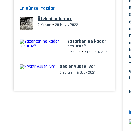
r
En Güncel Yazılar
S
Ötekini anlamak
i
-
0 Yorum
20 Mayıs 2022
a
F
Yazarken ne kadar
r
cesuruz?
b
-
0 Yorum
7 Temmuz 2021
T
Sesler yükseliyor
g
-
0 Yorum
6 Ocak 2021
i
f
k