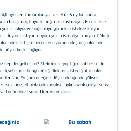
a 4,5 aylıkken tamamlanıyor ve fetüs 6 aydan sonra
ta bakışımızı, hayatla bağımızı oluşturuyor. Hamilelikte
yalnız kalıyor ve bağlantıya girmekte isteksiz kalıyor.
ne sesi duymak istiyor muyum yoksa istemiyor muyum? Mutlu,
kalanındaki iletişim becerileri o zaman oluşan şablonlarla
de büyük katkı sağlıyor.
mız hep dengeli olsun? Steinfeld’le yaptığım sohbette de
or içsel olarak hangi müziği dinlemek istediğini, o halde
önerileri var; “Yaşam enerjiniz düşük olduğunda yüksek
ursuzsanız, zihniniz çok karışıksa, uykusuzluk çekiyorsanız,
 ve tenör erkek sesleri içeren müzikler.