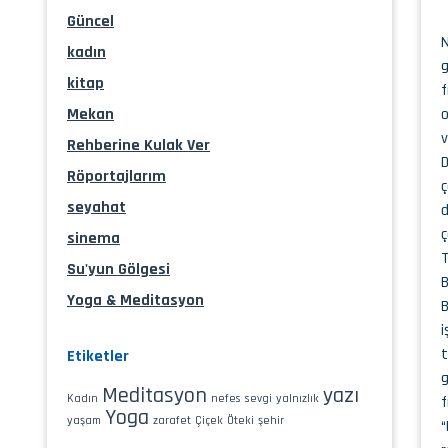
Güncel
N
kadın
g
kitap
f
Mekan
o
v
Rehberine Kulak Ver
D
Röportajlarım
ç
seyahat
d
ç
sinema
T
Su'yun Gölgesi
B
Yoga & Meditasyon
B
i
t
Etiketler
g
Meditasyon
yazı
Kadın
nefes
sevgi
yalnızlık
f
Yoga
yaşam
zarafet
Çiçek
Öteki
şehir
“