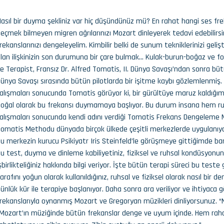
asıl bir duyma şekliniz var hiç düşündünüz mü? En rahat hangi ses fre
eçmek bilmeyen migren ağrılarınızı Mozart dinleyerek tedavi edebilirsi
rekanslarınızı dengeleyelim. Kimbilir belki de sunum tekniklerinizi geliş
lan ilişkinizin son durumuna bir çare bulmak… Kulak-burun-boğaz ve fo
e Terapist, Fransız Dr. Alfred Tomatis, II. Dünya Savaşı’ndan sonra bütün
ünya Savaşı sırasında bütün pilotlarda bir işitme kaybı gözlemlenmiş. 
alışmaları sonucunda Tomatis görüyor ki, bir gürültüye maruz kaldığım
oğal olarak bu frekansı duymamaya başlıyor. Bu durum insana hem ruhsa
alışmaları sonucunda kendi adını verdiği Tomatis Frekans Dengeleme M
omatis Methodu dünyada birçok ülkede çeşitli merkezlerde uygulanıyor
u merkezin kurucu Psikiyatr Iris Steinfeld’le görüşmeye gittiğimde ba
u test, duyma ve dinleme kabiliyetiniz, fiziksel ve ruhsal kondüsyonun
şbirlikteliğiniz hakkında bilgi veriyor. İşte bütün terapi süreci bu tes
arafını yoğun olarak kullanıldığınız, ruhsal ve fiziksel olarak nasıl bir
ünlük kür ile terapiye başlanıyor. Daha sonra ara veriliyor ve ihtiyaca 
rekanslarıyla oynanmış Mozart ve Gregoryan müzikleri dinliyorsunuz. 
Mozart’ın müziğinde bütün frekanslar denge ve uyum içinde. Hem rahatla