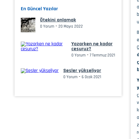
a
En Güncel Yazılar
b
Ötekini anlamak
u
-
0 Yorum
20 Mayıs 2022
B
e
Yazarken ne kadar
Ç
cesuruz?
-
0 Yorum
7 Temmuz 2021
b
Sesler yükseliyor
-
0 Yorum
6 Ocak 2021
Y
ç
v
k
o
z
r