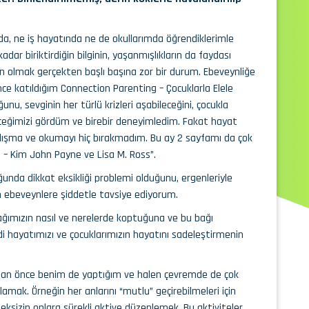
da, ne iş hayatında ne de okullarımda öğrendiklerimle
dar biriktirdiğin bilginin, yaşanmışlıkların da faydası
olmak gerçekten başlı başına zor bir durum. Ebeveynliğe
 önce katıldığım Connection Parenting – Çocuklarla Elele
nu, sevginin her türlü krizleri aşabileceğini, çocukla
eceğimizi gördüm ve birebir deneyimledim. Fakat hayat
lışma ve okumayı hiç bırakmadım. Bu ay 2 sayfamı da çok
 – Kim John Payne ve Lisa M. Ross”.
ğunda dikkat eksikliği problemi olduğunu, ergenleriyle
 ebeveynlere şiddetle tavsiye ediyorum.
ğımızın nasıl ve nerelerde koptuğuna ve bu bağı
i hayatımızı ve çocuklarımızın hayatını sadeleştirmenin
lmadan önce benim de yaptığım ve halen çevremde de çok
mak. Örneğin her anlarını “mutlu” geçirebilmeleri için
eksizin onlara sürekli aktive düzenlemek. Bu aktiviteler,