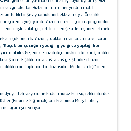
. Eve gelince de yatmadan önce bilgisayar oynamış. Bize
 sevgili okurlar. Bizler her daim her yerden mobil
dan farklı bir şey yapmalarını bekleyemeyiz. Öncelikle
rebir görerek yaşayacak. Yazarın önerisi, günlük programları
endileriyle vakit geçirebilecekleri şekilde organize etmek.
rçekten çok önemli. Yazar, çocukların evin patronu ve karar
; “
Küçük bir çocuğun yediği, giydiği ve yaptığı her
yük olabilir
. Seçenekler azaldıkça baskı da kalkar. Çocuklar
uşurlar. Kişiliklerini yavaş yavaş geliştirirken huzur
atın aldıklarının toplamından fazlasıdır. “Marka kimliği”nden
 medyaya, televizyona ne kadar maruz kalırsa, reklamlardaki
ther (Birbirine Sığınmak) adlı kitabında Mary Pipher,
 mesajlara yer veriyor;