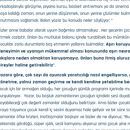
rkadaşlarıyla görüşme, piyano kursu, basket antremanı ya da sinema ola
aşa kaldığı zaman, onun yerine düşünmek, onun yerine çözümler bulm
nutmasını sağlamak. Bakın yazar bu konuda neler söylüyor; “
izler anne babalar olarak uyum bağımlısı olmamalıyız . Her gecenin çoc
tmek caziptir. Onları bu mutluluk balonu içinde turabilsek bu mümkün ol
ocuklar zorlu durumlarla baş etmenin yollarını bulmalılar.
Aşırı koruy
deneyimin ve uyanışın mükemmel olması konusunda aşırı nevroti
çıkışlara neden olmaktan koruyamayız. Onları buna itmiş oluruz
ireyler haline getirebiliriz
”.
azara göre, çok sayı da oyuncak yaratıcılığı nasıl engelliyorsa,
yönetme, yalnız zaman geçirme ve kendi kendine yetebilme bece
ocuk için bir armağan olduğu, her çocuğun günlük programı içerinde mutl
urgulanıyor. Yazar, bu boşluk zamanlarının çocuğun içindeki sesi duyabile
oyabileceği çok değerli zamanlar olduğunu belirtiyor. Ama bizler çocuk
raya taşıyınca çocuk kendi iç sesini duyamaz hale geliyor ve bir süre s
amanlar öfke krizleri, inatlaşmalar başlıyor ve bizler de ne diyoruz; “
eklamda gördüğü, süper ışıklı, sesli kamyonu alıyoruz ama çocuk yine m