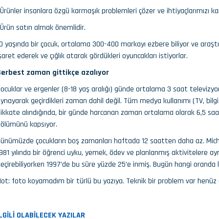
Ürünler insanlara özgü karmaşık problemleri çözer ve ihtiyaçlarımızı kar
Ürün satın almak önemlidir.
0 yaşında bir çocuk, ortalama 300-400 markayı ezbere biliyor ve araştı
şaret ederek ve çığlık atarak gördükleri oyuncakları istiyorlar.
Serbest zaman gittikçe azalıyor
ocuklar ve ergenler (8-18 yaş aralığı) günde ortalama 3 saat televizyon
ynayarak geçirdikleri zaman dahil değil. Tüm medya kullanımı (TV, bilgi
ikkate alındığında, bir günde harcanan zaman ortalama olarak 6,5 saat
ölümünü kapsıyor.
ünümüzde çocukların boş zamanları haftada 12 saatten daha az. Michig
981 yılında bir öğrenci uyku, yemek, ödev ve planlanmış aktivitelere a
eçirebiliyorken 1997’de bu süre yüzde 25’e inmiş. Bugün hangi oranda k
ot: foto koyamadım bir türlü bu yazıya. Teknik bir problem var henüz 
İLGİLİ OLABİLECEK YAZILAR