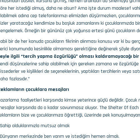
rkasından basket kursuna gitmiş, hemen ardından da sinemaya gitmiş
öre her istediği olmuş, daha ne olsun? Ama işte durum maalesef vahim
labilmek adına cep telefonlarımızı elimizden düşürmezken, çocuklarımız
izler yaratacağız kendimize bu boşluk zamanlarını ki çocuklarımızda bi
engelemek. Örneğin bir gününüz çok yoğunsa ertesi günü çocukların da k
abii bir de her konuda çocukların fikrinin alınması konusu var ki bu ge
erici konumunda kesinlikle olmaması gerektiğine değinerek şöyle diyor
eyle ilgili “tercih yapma özgürlüğü” olması kaldıramayacağı bir 
endi düşüncelerine sahip olabilmek için gereken zamana ve özgürlüğe kav
issederler ve kişilikleri de seçeneklerinin, yaptıkları tercihlerin veya s
aha fazlasıdır.”
Reklamların çocuklara mesajları
azarlama faaliyetleri karşısında kimse yeterince güçlü değildir. Çocuk
esajlar karşısında da o kadar savunmasız oluyor. The Shelter Of Each O
eklamların bize ve çocuklarımıza öğrettiği, üzerinde pek konuşulmayan
Sahip olduklarımızla mutsuz olmak
Dünyanın merkezinde ben varım ve istediğim hemen olmalı.