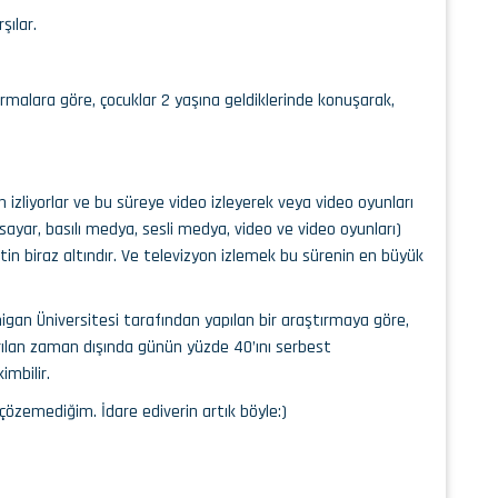
şılar.
rmalara göre, çocuklar 2 yaşına geldiklerinde konuşarak,
 izliyorlar ve bu süreye video izleyerek veya video oyunları
sayar, basılı medya, sesli medya, video ve video oyunları)
in biraz altındır. Ve televizyon izlemek bu sürenin en büyük
an Üniversitesi tarafından yapılan bir araştırmaya göre,
yrılan zaman dışında günün yüzde 40’ını serbest
imbilir.
çözemediğim. İdare ediverin artık böyle:)