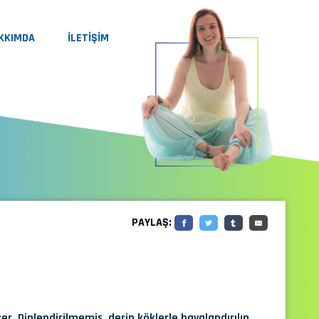
KKIMDA
İLETİŞİM
PAYLAŞ:
r. Dinlendirilmemiş, derin köklerle havalandırılıp