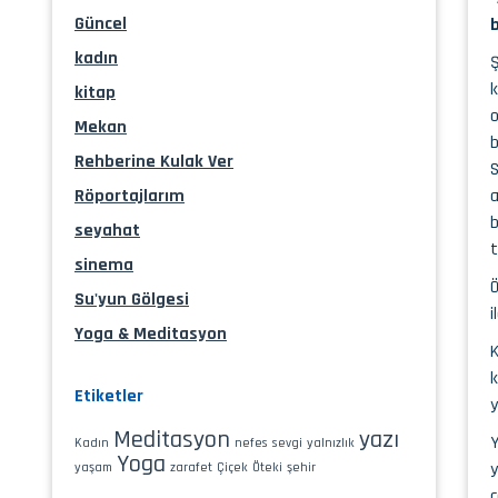
Güncel
b
kadın
Ş
k
kitap
o
Mekan
b
Rehberine Kulak Ver
S
Röportajlarım
a
b
seyahat
t
sinema
Ö
Su'yun Gölgesi
i
Yoga & Meditasyon
K
k
Etiketler
y
Meditasyon
yazı
Y
Kadın
nefes
sevgi
yalnızlık
Yoga
y
yaşam
zarafet
Çiçek
Öteki
şehir
ç