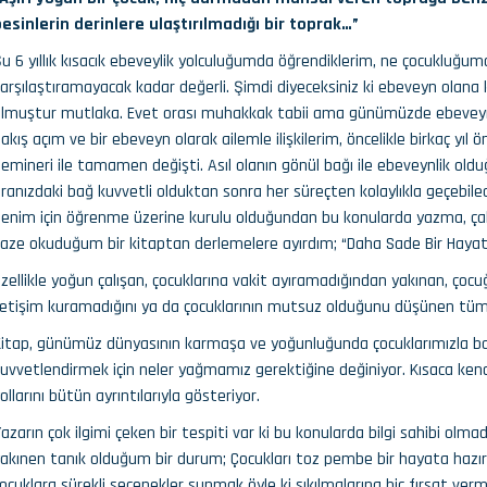
esinlerin derinlere ulaştırılmadığı bir toprak…”
u 6 yıllık kısacık ebeveylik yolculuğumda öğrendiklerim, ne çocukluğum
arşılaştıramayacak kadar değerli. Şimdi diyeceksiniz ki ebeveyn olana ka
lmuştur mutlaka. Evet orası muhakkak tabii ama günümüzde ebeveyn 
akış açım ve bir ebeveyn olarak ailemle ilişkilerim, öncelikle birkaç yıl
emineri ile tamamen değişti. Asıl olanın gönül bağı ile ebeveynlik olduğu
ranızdaki bağ kuvvetli olduktan sonra her süreçten kolaylıkla geçebil
enim için öğrenme üzerine kurulu olduğundan bu konularda yazma, ça
aze okuduğum bir kitaptan derlemelere ayırdım; “Daha Sade Bir Hayat
zellikle yoğun çalışan, çocuklarına vakit ayıramadığından yakınan, çocu
letişim kuramadığını ya da çocuklarının mutsuz olduğunu düşünen tüm
itap, günümüz dünyasının karmaşa ve yoğunluğunda çocuklarımızla ba
uvvetlendirmek için neler yağmamız gerektiğine değiniyor. Kısaca kend
ollarını bütün ayrıntılarıyla gösteriyor.
azarın çok ilgimi çeken bir tespiti var ki bu konularda bilgi sahibi o
akınen tanık olduğum bir durum; Çocukları toz pembe bir hayata hazırla
ocuklara sürekli seçenekler sunmak öyle ki sıkılmalarına hiç fırsat verm