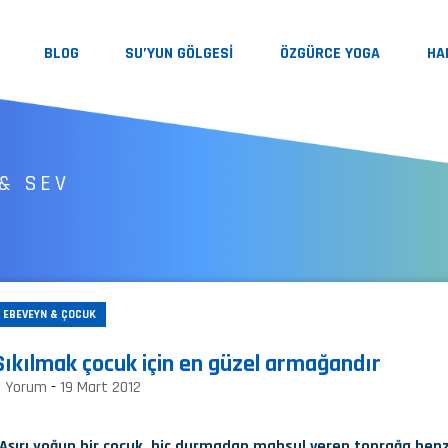
BLOG
SU’YUN GÖLGESİ
ÖZGÜRCE YOGA
HA
& SEV
EBEVEYN & ÇOCUK
Sıkılmak çocuk için en güzel armağandır
2 Yorum
-
19 Mart 2012
“Aşırı yoğun bir çocuk, hiç durmadan mahsul veren toprağa benze