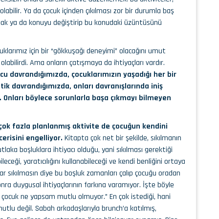
bilir. Ya da çocuk içinden çıkılması zor bir durumla baş
ak ya da konuyu değiştirip bu konudaki üzüntüsünü
uklarımız için bir “gökkuşağı deneyimi” olacağını umut
abilirdi. Ama onların çatışmaya da ihtiyaçları vardır.
ucu davrandığımızda, çocuklarımızın yaşadığı her bir
k davrandığımızda, onları davranışlarında iniş
. Onları böylece sorunlarla başa çıkmayı bilmeyen
 çok fazla planlanmış aktivite de çocuğun kendini
risini engelliyor.
Kitapta çok net bir şekilde, sıkılmanın
aka boşluklara ihtiyacı olduğu, yani sıkılması gerektiği
ceği, yaratıcılığını kullanabileceği ve kendi benliğini ortaya
lar sıkılmasın diye bu boşluk zamanları çalıp çocuğu oradan
onra duygusal ihtiyaçlarının farkına varamıyor. İşte böyle
Bu çocuk ne yapsam mutlu olmuyor.” En çok istediği, hani
utlu değil. Sabah arkadaşlarıyla brunch’a katılmış,