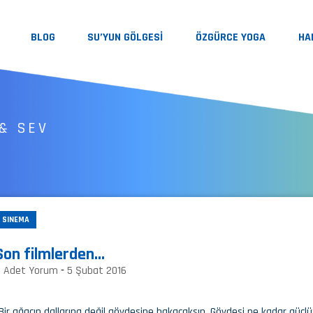
BLOG
SU’YUN GÖLGESİ
ÖZGÜRCE YOGA
HA
& SEV
SINEMA
Son filmlerden…
0 Adet Yorum
-
5 Şubat 2016
Bir ağacın dallarına değil gövdesine bakacaksın. Gövdesi ne kadar güçlüy