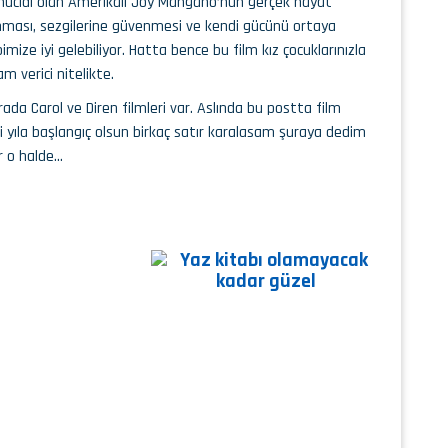
n mucidi olan Amerikalı Joy Mangano’nun gerçek hayat
nanması, sezgilerine güvenmesi ve kendi gücünü ortaya
ize iyi gelebiliyor. Hatta bence bu film kız çocuklarınızla
am verici nitelikte.
ada Carol ve Diren filmleri var. Aslında bu postta film
yıla başlangıç olsun birkaç satır karalasam şuraya dedim
er o halde…