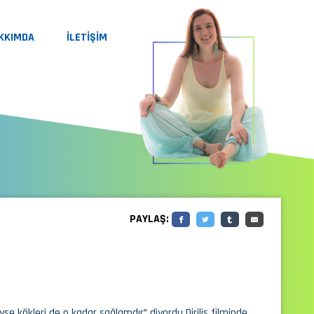
KKIMDA
İLETİŞİM
PAYLAŞ:
se kökleri de o kadar sağlamdır” diyordu Diriliş filminde