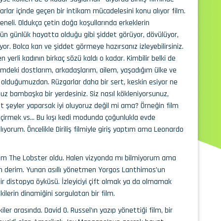
karlar içinde geçen bir intikam mücadelesini konu alıyor film.
eneli. Oldukça çetin doğa koşullarında erkeklerin
bugün günlük hayatta olduğu gibi şiddet görüyor, dövülüyor,
r. Bolca kan ve şiddet görmeye hazırsanız izleyebilirsiniz.
erli kadının birkaç sözü kaldı o kadar. Kimbilir belki de
emdeki dostlarım, arkadaşlarım, ailem, yaşadığım ülke ve
 olduğumuzdan. Rüzgarlar daha bir sert, keskin esiyor ne
nuz bambaşka bir yerdesiniz. Siz nasıl kökleniyorsunuz,
 şeyler yaparsak iyi oluyoruz değil mi ama? Örneğin film
geçirmek vs… Bu kışı kedi modunda çoğunlukla evde
lıyorum. Öncelikle Diriliş filmiyle giriş yaptım ama Leonardo
lm The Lobster oldu. Halen vizyonda mı bilmiyorum ama
eyin derim. Yunan asıllı yönetmen Yorgos Lanthimos’un
bir distopya öyküsü. İzleyiciyi çift olmak ya da olmamak
şkilerin dinamiğini sorgulatan bir film.
ler arasında. David O. Russel’ın yazıp yönettiği film, bir