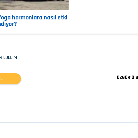
Yoga hormonlara nasıl etki
ediyor?
R EDELİM
ÖZGÜR’Ü 