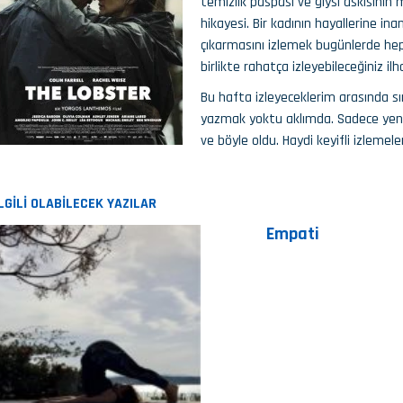
temizlik paspası ve giysi askısını
hikayesi. Bir kadının hayallerine i
çıkarmasını izlemek bugünlerde hepim
birlikte rahatça izleyebileceğiniz ilh
Bu hafta izleyeceklerim arasında sır
yazmak yoktu aklımda. Sadece yeni 
ve böyle oldu. Haydi keyifli izlemel
İLGİLİ OLABİLECEK YAZILAR
Empati