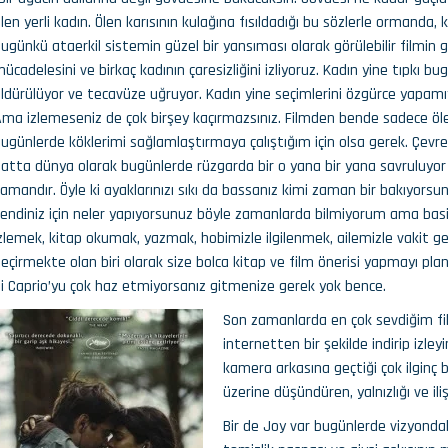
len yerli kadın. Ölen karısının kulağına fısıldadığı bu sözlerle ormanda, 
ugünkü ataerkil sistemin güzel bir yansıması olarak görülebilir filmin g
ücadelesini ve birkaç kadının çaresizliğini izliyoruz. Kadın yine tıpkı 
ldürülüyor ve tecavüze uğruyor. Kadın yine seçimlerini özgürce yapamıyo
ma izlemeseniz de çok birşey kaçırmazsınız. Filmden bende sadece ölen y
ugünlerde köklerimi sağlamlaştırmaya çalıştığım için olsa gerek. Çevr
atta dünya olarak bugünlerde rüzgarda bir o yana bir yana savruluyor
amandır. Öyle ki ayaklarınızı sıkı da bassanız kimi zaman bir bakıyorsu
endiniz için neler yapıyorsunuz böyle zamanlarda bilmiyorum ama basit
zlemek, kitap okumak, yazmak, hobimizle ilgilenmek, ailemizle vakit 
eçirmekte olan biri olarak size bolca kitap ve film önerisi yapmayı plan
i Caprio’yu çok haz etmiyorsanız gitmenize gerek yok bence.
Son zamanlarda en çok sevdiğim fi
internetten bir şekilde indirip izl
kamera arkasına geçtiği çok ilginç 
üzerine düşündüren, yalnızlığı ve ili
Bir de Joy var bugünlerde vizyondaki