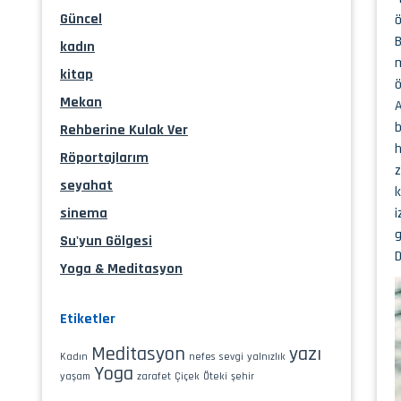
Güncel
ö
B
kadın
m
kitap
ö
Mekan
A
b
Rehberine Kulak Ver
h
Röportajlarım
z
seyahat
k
sinema
i
g
Su'yun Gölgesi
D
Yoga & Meditasyon
Etiketler
Meditasyon
yazı
Kadın
nefes
sevgi
yalnızlık
Yoga
yaşam
zarafet
Çiçek
Öteki
şehir