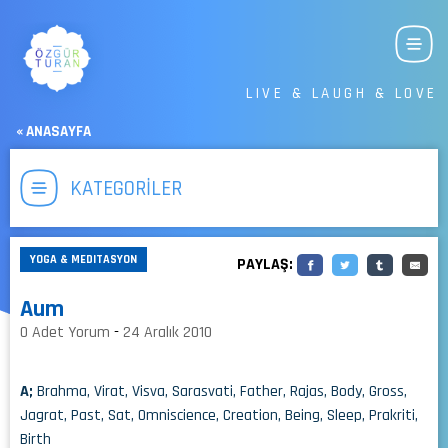
LIVE & LAUGH & LOVE
« ANASAYFA
KATEGORİLER
YOGA & MEDITASYON
PAYLAŞ:
Aum
0 Adet Yorum
-
24 Aralık 2010
A;
Brahma, Virat, Visva, Sarasvati, Father, Rajas, Body, Gross,
Jagrat, Past, Sat, Omniscience, Creation, Being, Sleep, Prakriti,
Birth