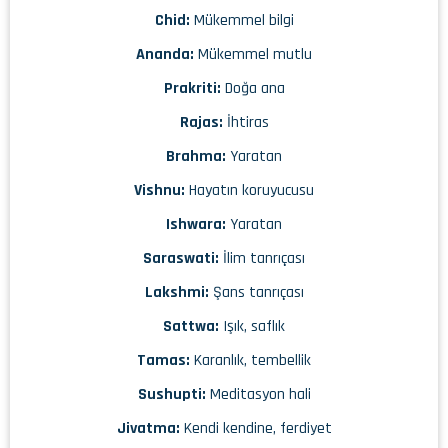
Chid:
Mükemmel bilgi
Ananda:
Mükemmel mutlu
Prakriti:
Doğa ana
Rajas:
İhtiras
Brahma:
Yaratan
Vishnu:
Hayatın koruyucusu
Ishwara:
Yaratan
Saraswati:
İlim tanrıçası
Lakshmi:
Şans tanrıçası
Sattwa:
Işık, saflık
Tamas:
Karanlık, tembellik
Sushupti:
Meditasyon hali
Jivatma:
Kendi kendine, ferdiyet