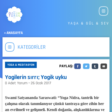
YAŞA & GÜL & SEV
« ANASAYFA
KATEGORİLER
YOGA & MEDITASYON
PAYLAŞ:
Yogilerin sırrı; Yogik uyku
0 Adet Yorum
-
26 Ocak 2017
Swami Satyananda Saraswati: “Yoga Nidra, tantrik bir
çalışma olarak tanımlanıyor çünkü tantraya göre zihin her
an evrilmeli ve gelişmeli. Kendi doğanla, alışkanlıklarına ve