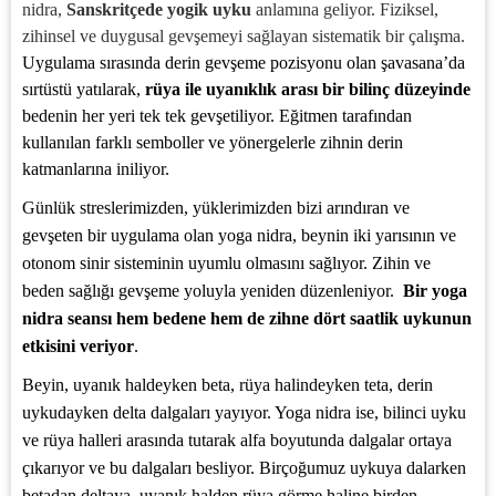
nidra,
Sanskritçede yogik uyku
anlamına geliyor. Fiziksel,
zihinsel ve duygusal gevşemeyi sağlayan sistematik bir çalışma.
Uygulama sırasında derin gevşeme pozisyonu olan şavasana’da
sırtüstü yatılarak,
rüya ile uyanıklık arası bir bilinç düzeyinde
bedenin her yeri tek tek gevşetiliyor. Eğitmen tarafından
kullanılan farklı semboller ve yönergelerle zihnin derin
katmanlarına iniliyor.
Günlük streslerimizden, yüklerimizden bizi arındıran ve
gevşeten bir uygulama olan yoga nidra, beynin iki yarısının ve
otonom sinir sisteminin uyumlu olmasını sağlıyor. Zihin ve
beden sağlığı gevşeme yoluyla yeniden düzenleniyor.
Bir yoga
nidra seansı hem bedene hem de zihne dört saatlik uykunun
etkisini veriyor
.
Beyin, uyanık haldeyken beta, rüya halindeyken teta, derin
uykudayken delta dalgaları yayıyor. Yoga nidra ise, bilinci uyku
ve rüya halleri arasında tutarak alfa boyutunda dalgalar ortaya
çıkarıyor ve bu dalgaları besliyor. Birçoğumuz uykuya dalarken
betadan deltaya, uyanık halden rüya görme haline birden