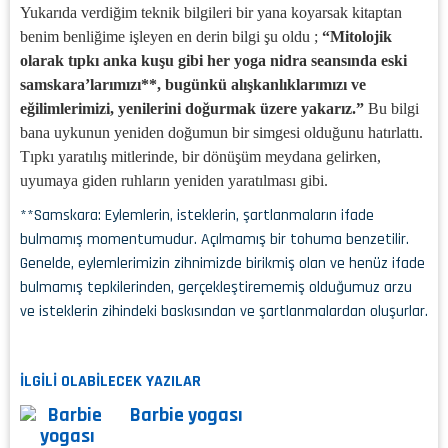
Yukarıda verdiğim teknik bilgileri bir yana koyarsak kitaptan
benim benliğime işleyen en derin bilgi şu oldu ;
“Mitolojik
olarak tıpkı anka kuşu gibi her yoga nidra seansında eski
samskara’larımızı**, bugünkü alışkanlıklarımızı ve
eğilimlerimizi, yenilerini doğurmak üzere yakarız.”
Bu bilgi
bana uykunun yeniden doğumun bir simgesi olduğunu hatırlattı.
Tıpkı yaratılış mitlerinde, bir dönüşüm meydana gelirken,
uyumaya giden ruhların yeniden yaratılması gibi.
**Samskara: Eylemlerin, isteklerin, şartlanmaların ifade
bulmamış momentumudur. Açılmamış bir tohuma benzetilir.
Genelde, eylemlerimizin zihnimizde birikmiş olan ve henüz ifade
bulmamış tepkilerinden, gerçekleştirememiş olduğumuz arzu
ve isteklerin zihindeki baskısından ve şartlanmalardan oluşurlar.
İLGİLİ OLABİLECEK YAZILAR
Barbie yogası